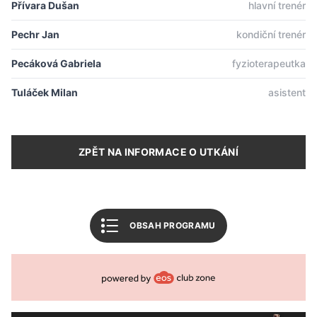
Přívara Dušan
hlavní trenér
Úvodní slovo
Pechr Jan
kondiční trenér
Informace o utkání
Pecáková Gabriela
fyzioterapeutka
Tabulka soutěže
Tuláček Milan
asistent
Související články
AMIX Florbal Mladá Boleslav
ZPĚT NA INFORMACE O UTKÁNÍ
Český florbal
Zpět na úvod
OBSAH PROGRAMU