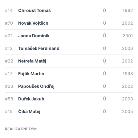
#14
Chroust Tomáš
Ú
1992
#70
Novák Vojtěch
Ú
2002
#72
Janda Dominik
Ú
2001
#12
Tomášek Ferdinand
Ú
2006
#22
Netrefa Matěj
Ú
2002
#17
Fojtík Martin
Ú
1998
#23
Papoušek Ondřej
Ú
2002
#58
Dufek Jakub
Ú
2003
#15
Čika Matěj
Ú
2005
REALIZAČNÍ TÝM