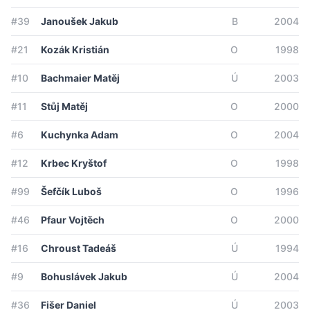
#39
Janoušek Jakub
B
2004
#21
Kozák Kristián
O
1998
#10
Bachmaier Matěj
Ú
2003
#11
Stůj Matěj
O
2000
#6
Kuchynka Adam
O
2004
#12
Krbec Kryštof
O
1998
#99
Šefčík Luboš
O
1996
#46
Pfaur Vojtěch
O
2000
#16
Chroust Tadeáš
Ú
1994
#9
Bohuslávek Jakub
Ú
2004
#36
Fišer Daniel
Ú
2003