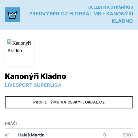
BULLETIN K UTKÁNÍ #25
PŘEDVÝBĚR.CZ FLORBAL MB - KANONÝŘI
KLADNO
Kanonýři Kladno
LIVESPORT SUPERLIGA
PROFIL TÝMU NA CESKYFLORBAL.CZ
HRÁČI
#1
Haleš Martin
B
2001