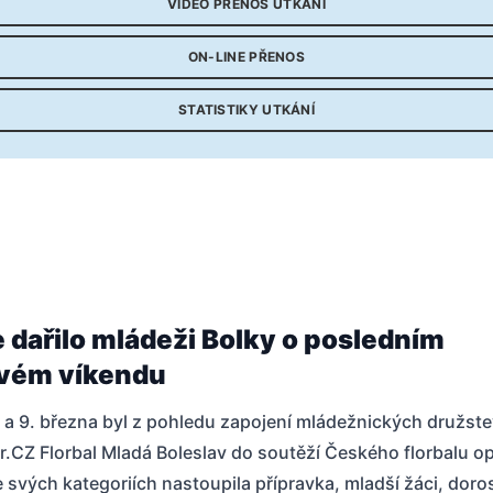
VIDEO PŘENOS UTKÁNÍ
ON-LINE PŘENOS
STATISTIKY UTKÁNÍ
e dařilo mládeži Bolky o posledním
ovém víkendu
 a 9. března byl z pohledu zapojení mládežnických družst
.CZ Florbal Mladá Boleslav do soutěží Českého florbalu o
e svých kategoriích nastoupila přípravka, mladší žáci, doros