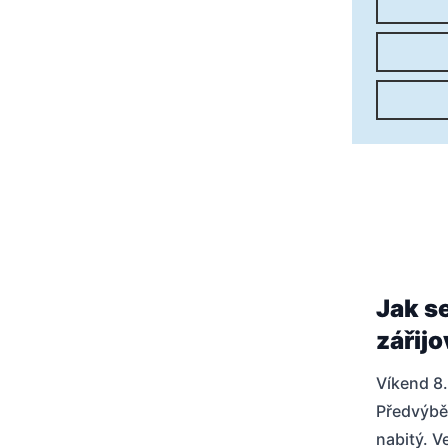
Jak s
zářij
Víkend 8.
Předvýběr
nabitý. V