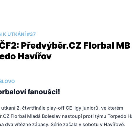
N K UTKÁNÍ #37
ČF2: Předvýběr.CZ Florbal MB 
edo Havířov
SLOVO
lorbaloví fanoušci!
a utkání 2. čtvrtfinále play-off CE ligy juniorů, ve kterém
.CZ Florbal Mladá Boleslav nastoupí proti týmu Torpedo H
na dva vítězné zápasy. Série začala v sobotu v Havířově.