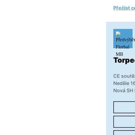
Přečíst c
Torpe
CE soutěž
Neděle 1
Nová SH 