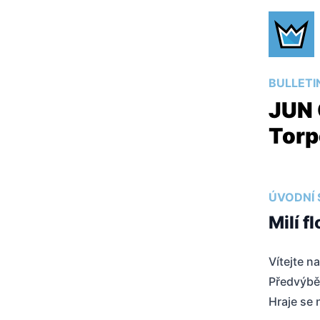
BULLETI
JUN 
Torp
ÚVODNÍ 
Milí f
Vítejte n
Předvýběr
Hraje se 