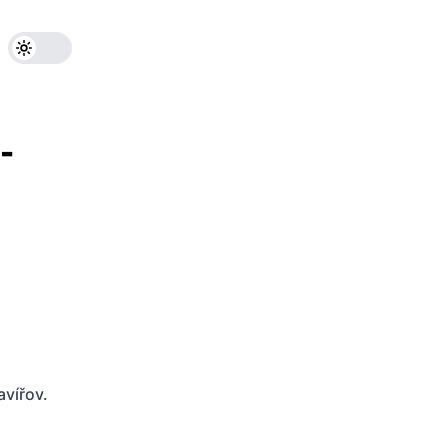
-
avířov.