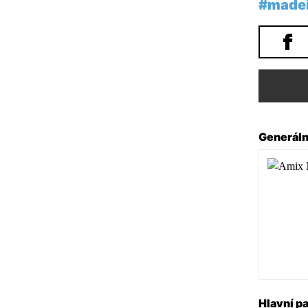
#madei
Generáln
Hlavní pa