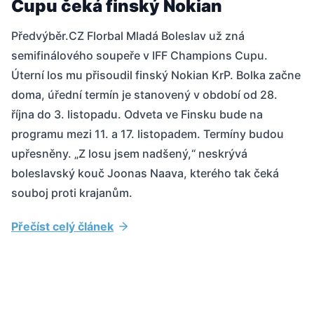
Cupu čeká finský Nokian
Předvýběr.CZ Florbal Mladá Boleslav už zná
semifinálového soupeře v IFF Champions Cupu.
Úterní los mu přisoudil finský Nokian KrP. Bolka začne
doma, úřední termín je stanovený v období od 28.
října do 3. listopadu. Odveta ve Finsku bude na
programu mezi 11. a 17. listopadem. Termíny budou
upřesněny. „Z losu jsem nadšený,“ neskrývá
boleslavský kouč Joonas Naava, kterého tak čeká
souboj proti krajanům.
Přečíst celý článek