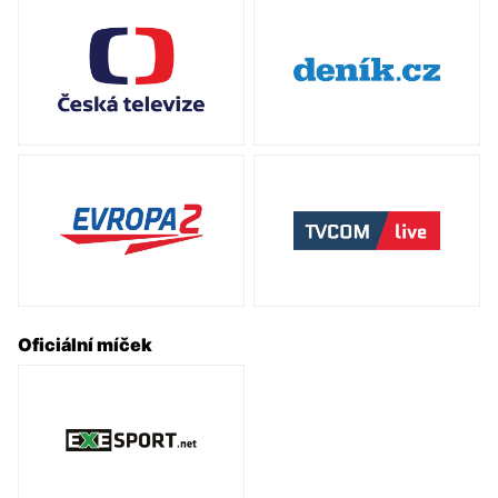
Úvodní slovo
Informace o utkání
Tabulka soutěže
Související články
Oficiální míček
Mohlo by vás zajímat
AMIX Florbal Mladá Boleslav
Český florbal