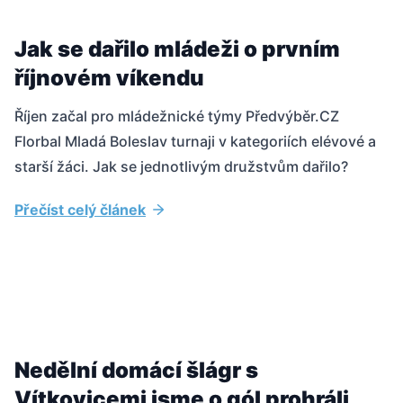
Jak se dařilo mládeži o prvním
říjnovém víkendu
Říjen začal pro mládežnické týmy Předvýběr.CZ
Florbal Mladá Boleslav turnaji v kategoriích elévové a
starší žáci. Jak se jednotlivým družstvům dařilo?
Přečíst celý článek
Nedělní domácí šlágr s
Vítkovicemi jsme o gól prohráli